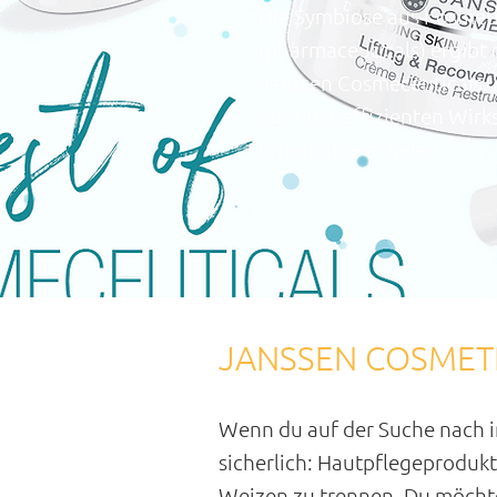
Die Symbiose aus Kosmeti
(pharmaceuticals) ergibt 
Janssen
Cosmeceuticals
.
aus hocheffizienten Wirks
Ergebnisse erzielen.
JANSSEN COSMETIC
Wenn du auf der Suche nach i
sicherlich: Hautpflegeprodukt
Weizen zu trennen. Du möchte