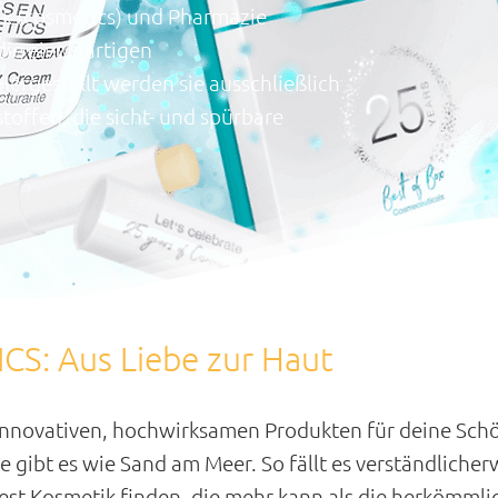
k (cosmetics) und Pharmazie
die einzigartigen
 Hergestellt werden sie ausschließlich
toffen, die sicht- und spürbare
S: Aus Liebe zur Haut
nnovativen, hochwirksamen Produkten für deine Schön
e gibt es wie Sand am Meer. So fällt es verständliche
st Kosmetik finden, die mehr kann als die herkömml