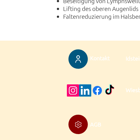
Beseitigung von Lymphswell
Lifting des oberen Augenlids
Faltenreduzierung im Halsbe
Kontakt
Idstei
Wies
AGB