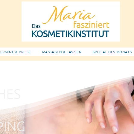
ERMINE & PREISE
MASSAGEN & FASZIEN
SPECIAL DES MONATS
HES
PING