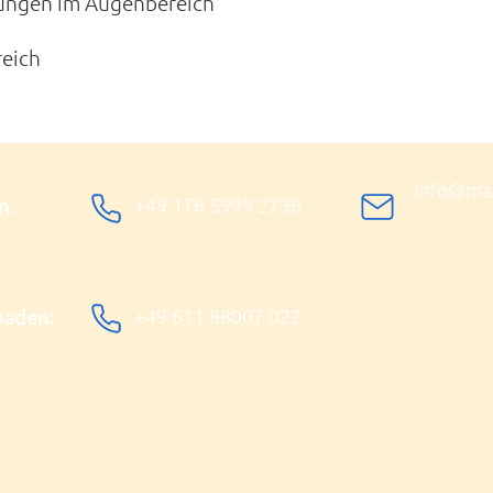
ungen im Augenbereich
reich
info@mari
+49 176 5999 2736
n:
+49 611 88007 022
baden: