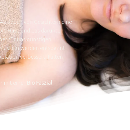
s Abkleben von Gesichtern eine
 Die Haut und das darunter
ner für uns günstigen
te Muskeln werden entspannt
ulation verbessert. Falten
n mit einer
Bio Faszial