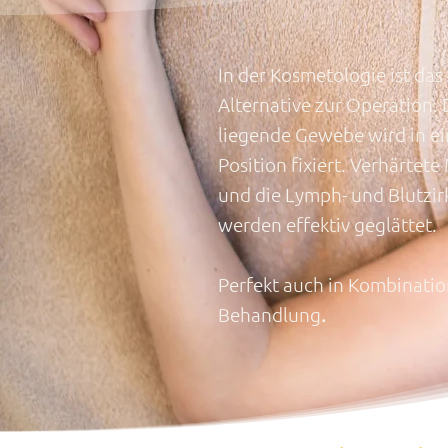
In der Kosmetologie ist da
Alternative zur Operation.
liegende Gewebe wird in ei
Position fixiert. Verhärte
und die Lymph- und Blutzirk
werden effektiv geglättet.
Perfekt auch
in Kombinatio
Behandlung
.