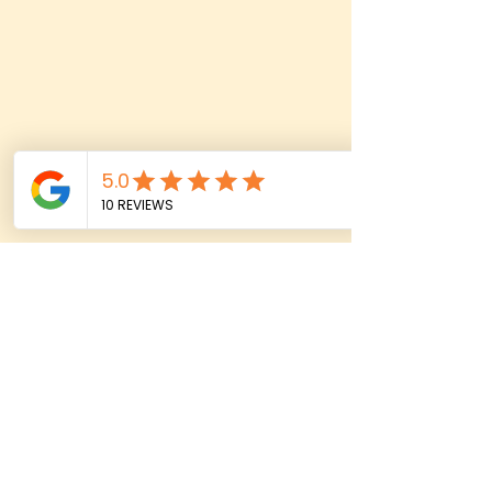
Kontakt
Idstein:
+49 176 5999 2736
+49 611 88007 022
Wiesbaden:
info@maria-fasziniert.de