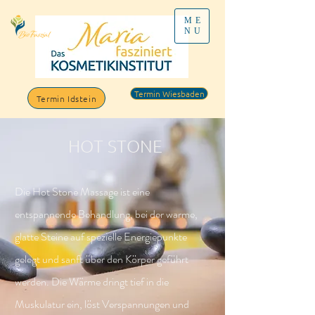
ME
NU
Termin Wiesbaden
Termin Idstein
HOT STONE
Die Hot Stone Massage ist eine
entspannende Behandlung, bei der warme,
glatte Steine auf spezielle Energiepunkte
gelegt und sanft über den Körper geführt
werden. Die Wärme dringt tief in die
Muskulatur ein, löst Verspannungen und